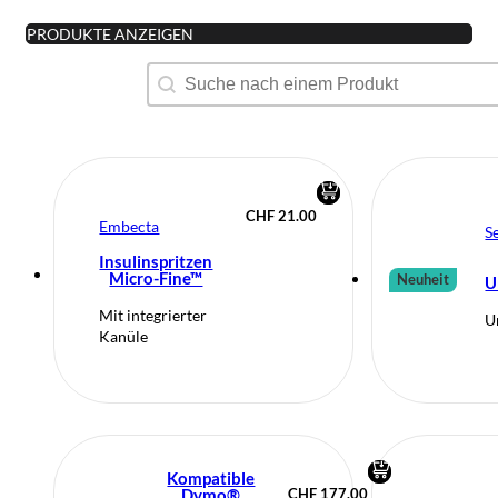
PRODUKTE ANZEIGEN
Produktsuche
Search content
CHF
21.00
Embecta
S
Insulinspritzen
Micro-Fine™
Neuheit
U
Mit integrierter
U
Kanüle
Kompatible
Dymo®
CHF
177.00