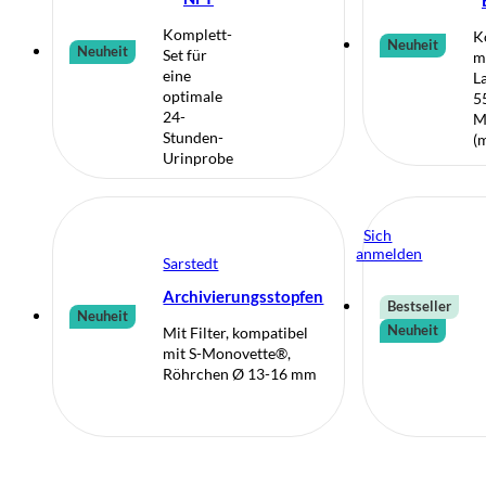
Komplett-
K
Neuheit
Neuheit
Set für
m
eine
L
optimale
5
24-
M
Stunden-
(
Urinprobe
Sich
anmelden
Sarstedt
Archivierungsstopfen
Bestseller
Neuheit
Neuheit
Mit Filter, kompatibel
mit S-Monovette®,
Röhrchen Ø 13-16 mm