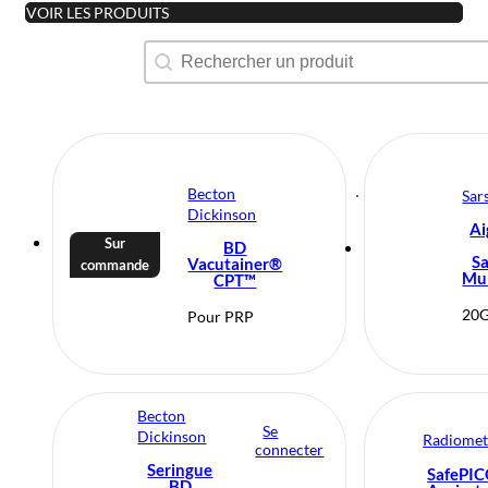
VOIR LES PRODUITS
Recherche produit
Rechercher
Becton
Sar
Dickinson
Ai
Sur
BD
Sa
Vacutainer®
commande
Mul
CPT™
20G
Pour PRP
Becton
Se
Dickinson
Radiomet
connecter
Seringue
SafePI
BD