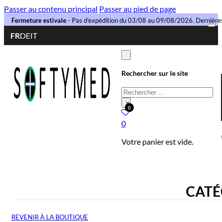
Passer au contenu principal
Passer au pied de page
Fermeture estivale
- Pas d’expédition du 03/08 au 09/08/2026. Dernièr
FR
DE
IT
Rechercher sur le site
Rechercher
×
0
0
Votre panier est vide.
CATÉ
REVENIR À LA BOUTIQUE