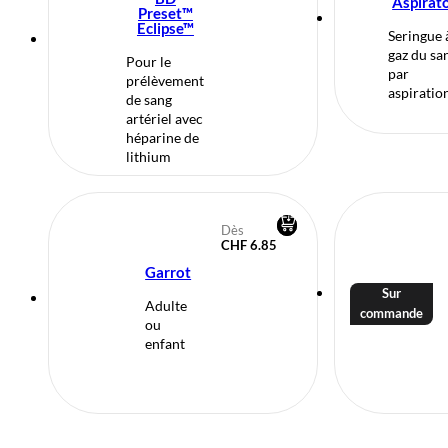
Aspirat
Preset™
Eclipse™
Seringue 
gaz du sa
Pour le
par
prélèvement
aspiratio
de sang
artériel avec
héparine de
lithium
Dès
CHF
6.85
Garrot
Sur
Adulte
commande
ou
enfant