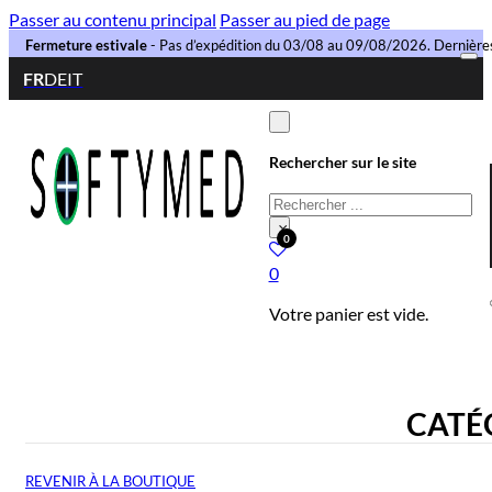
Passer au contenu principal
Passer au pied de page
Fermeture estivale
- Pas d’expédition du 03/08 au 09/08/2026. Dernièr
FR
DE
IT
Rechercher sur le site
Rechercher
×
0
0
Votre panier est vide.
CATÉG
REVENIR À LA BOUTIQUE