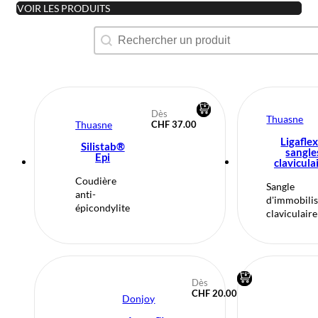
VOIR LES PRODUITS
Recherche produit
Rechercher
Dès
Thuasne
Thuasne
CHF
37.00
Ligafle
Silistab®
sangle
Epi
clavicula
Coudière
Sangle
anti-
d'immobilis
épicondylite
claviculaire
Dès
CHF
20.00
Donjoy