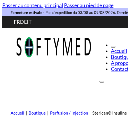
Passer au contenu principal
Passer au pied de page
Fermeture estivale
- Pas d’expédition du 03/08 au 09/08/2026. Derni
FR
DE
IT
Accueil
Boutiq
A prop
Contac
Accueil
|
Boutique
|
Perfusion / Injection
|
Sterican® insuline