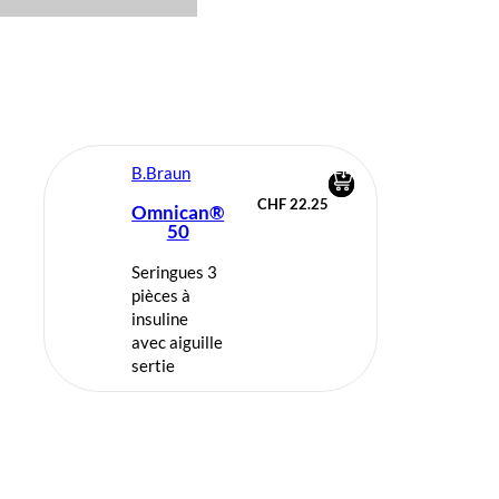
B.Braun
CHF
22.25
Omnican®
50
Seringues 3
pièces à
insuline
avec aiguille
sertie