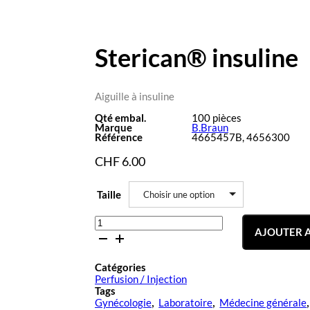
Sterican® insuline
Aiguille à insuline
Qté embal.
100 pièces
Marque
B.Braun
Référence
4665457B, 4656300
CHF
6.00
Taille
Choisir une option
quantité
AJOUTER A
de
Sterican®
insuline
Catégories
Perfusion / Injection
Tags
Gynécologie
Laboratoire
Médecine générale